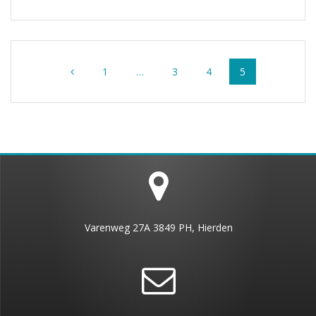
Berichten
Pagina
Pagina
Pagina
Pagina
1
…
3
4
5
navigatie
Varenweg 27A 3849 PH, Hierden