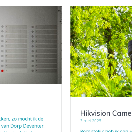
Hikvision Came
kken, zo mocht ik de
3 mei 2025
or van Dorp Deventer.
Recentelijk heb ik een 