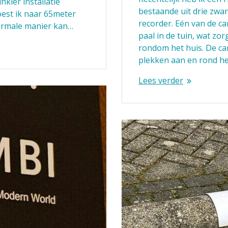
nkler installatie
bestaande uit drie zwa
est ik naar 65meter
recorder. Eén van de ca
ormale manier kan…
paal in de tuin, wat zo
rondom het huis. De cam
plekken aan en rond he
Lees verder