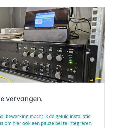
tie vervangen.
l bewerking mocht ik de geluid installatie
s om hier ook een pauze bel te integreren.