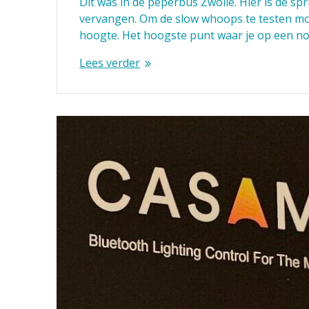
Dit was in de peperbus Zwolle. Hier is de spri
vervangen. Om de slow whoops te testen mo
hoogte. Het hoogste punt waar je op een n
Lees verder